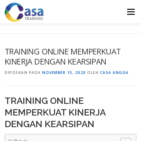
Lompat
ke
Menu
konten
HOME
ABOUT US
TRAINING LIST
GALERI
TRAINING ONLINE MEMPERKUAT
KINERJA DENGAN KEARSIPAN
KONTAK KAMI
SERTIFIKASI
EVALUASI
DIPOSKAN PADA
NOVEMBER 15, 2020
OLEH
CASA ANGGA
TRAINING ONLINE
MEMPERKUAT KINERJA
DENGAN KEARSIPAN
Daftar Isi