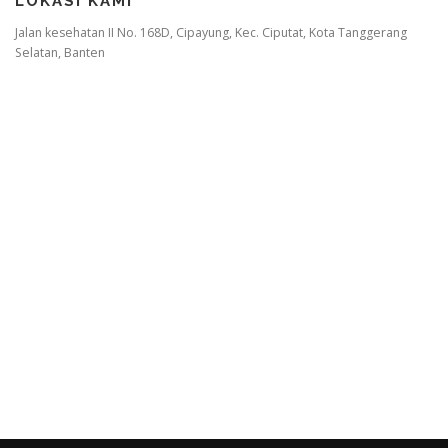
LOKASI KAMI
Jalan kesehatan II No. 168D, Cipayung, Kec. Ciputat, Kota Tanggerang
Selatan, Banten