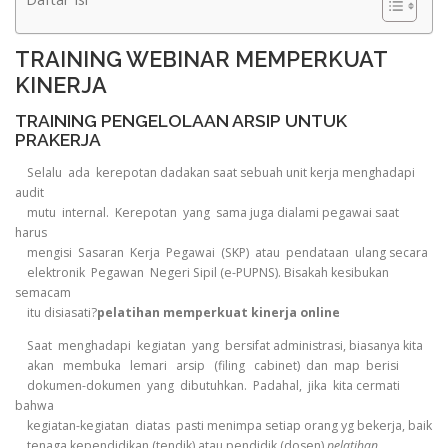
TRAINING WEBINAR MEMPERKUAT
KINERJA
TRAINING PENGELOLAAN ARSIP UNTUK
PRAKERJA
Selalu ada kerepotan dadakan saat sebuah unit kerja menghadapi
audit
mutu internal. Kerepotan yang sama juga dialami pegawai saat
harus
mengisi Sasaran Kerja Pegawai (SKP) atau pendataan ulang secara
elektronik Pegawan Negeri Sipil (e-PUPNS). Bisakah kesibukan
semacam
itu disiasati?
pelatihan memperkuat kinerja online
Saat menghadapi kegiatan yang bersifat administrasi, biasanya kita
akan membuka lemari arsip (filing cabinet) dan map berisi
dokumen-dokumen yang dibutuhkan. Padahal, jika kita cermati
bahwa
kegiatan-kegiatan diatas pasti menimpa setiap orang yg bekerja, baik
tenaga kependidikan (tendik) atau pendidik (dosen).
pelatihan