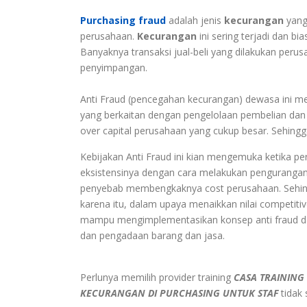
Purchasing fraud
adalah jenis
kecurangan
yang 
perusahaan.
Kecurangan
ini sering terjadi dan bi
Banyaknya transaksi jual-beli yang dilakukan per
penyimpangan.
Anti Fraud (pencegahan kecurangan) dewasa ini men
yang berkaitan dengan pengelolaan pembelian dan p
over capital perusahaan yang cukup besar. Sehingga
Kebijakan Anti Fraud ini kian mengemuka ketika p
eksistensinya dengan cara melakukan pengurangan b
penyebab membengkaknya cost perusahaan. Sehing
karena itu, dalam upaya menaikkan nilai competit
mampu mengimplementasikan konsep anti fraud da
dan pengadaan barang dan jasa.
Perlunya memilih provider training
CASA TRAINING
KECURANGAN DI PURCHASING UNTUK STAF
tidak