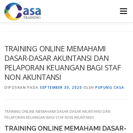
Lompat
ke
Menu
konten
HOME
ABOUT US
TRAINING LIST
GALERI
TRAINING ONLINE MEMAHAMI
DASAR-DASAR AKUNTANSI DAN
KONTAK KAMI
SERTIFIKASI
EVALUASI
PELAPORAN KEUANGAN BAGI STAF
NON AKUNTANSI
DIPOSKAN PADA
SEPTEMBER 30, 2020
OLEH
PUPUNG CASA
TRAINING ONLINE MEMAHAMI DASAR-DASAR AKUNTANSI DAN
PELAPORAN KEUANGAN BAGI STAF NON AKUNTANSI
TRAINING ONLINE MEMAHAMI DASAR-