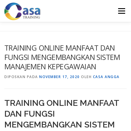
Lompat
ke
Menu
konten
HOME
ABOUT US
TRAINING LIST
GALERI
TRAINING ONLINE MANFAAT DAN
FUNGSI MENGEMBANGKAN SISTEM
KONTAK KAMI
SERTIFIKASI
EVALUASI
MANAJEMEN KEPEGAWAIAN
DIPOSKAN PADA
NOVEMBER 17, 2020
OLEH
CASA ANGGA
TRAINING ONLINE MANFAAT
DAN FUNGSI
MENGEMBANGKAN SISTEM