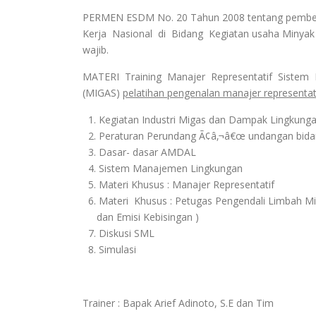
PERMEN ESDM No. 20 Tahun 2008 tentang pember
Kerja Nasional di Bidang Kegiatan usaha Minyak
wajib.
MATERI Training Manajer Representatif Sistem
(MIGAS)
pelatihan pengenalan manajer representati
1. Kegiatan Industri Migas dan Dampak Lingkung
2. Peraturan Perundang Ã¢â‚¬â€œ undangan bida
3. Dasar- dasar AMDAL
4. Sistem Manajemen Lingkungan
5. Materi Khusus : Manajer Representatif
6. Materi Khusus : Petugas Pengendali Limbah Mig
dan Emisi Kebisingan )
7. Diskusi SML
8. Simulasi
Trainer : Bapak Arief Adinoto, S.E dan Tim