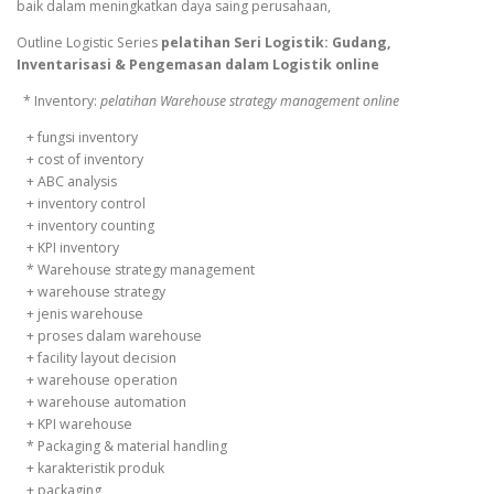
baik dalam meningkatkan daya saing perusahaan,
Outline Logistic Series
pelatihan Seri Logistik: Gudang,
Inventarisasi & Pengemasan dalam Logistik online
* Inventory:
pelatihan Warehouse strategy management online
+ fungsi inventory
+ cost of inventory
+ ABC analysis
+ inventory control
+ inventory counting
+ KPI inventory
* Warehouse strategy management
+ warehouse strategy
+ jenis warehouse
+ proses dalam warehouse
+ facility layout decision
+ warehouse operation
+ warehouse automation
+ KPI warehouse
* Packaging & material handling
+ karakteristik produk
+ packaging