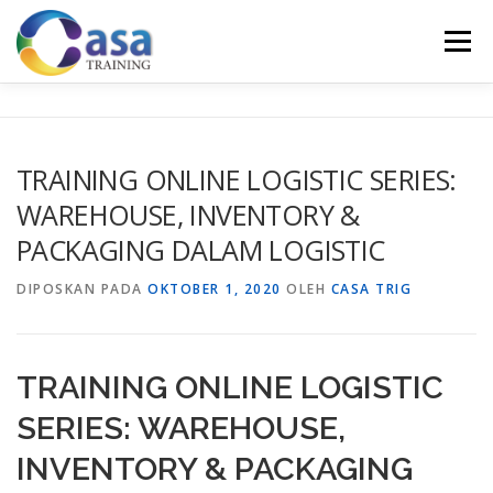
Lompat
ke
Menu
konten
HOME
ABOUT US
TRAINING LIST
GALERI
TRAINING ONLINE LOGISTIC SERIES:
WAREHOUSE, INVENTORY &
KONTAK KAMI
SERTIFIKASI
EVALUASI
PACKAGING DALAM LOGISTIC
DIPOSKAN PADA
OKTOBER 1, 2020
OLEH
CASA TRIG
TRAINING ONLINE LOGISTIC
SERIES: WAREHOUSE,
INVENTORY & PACKAGING