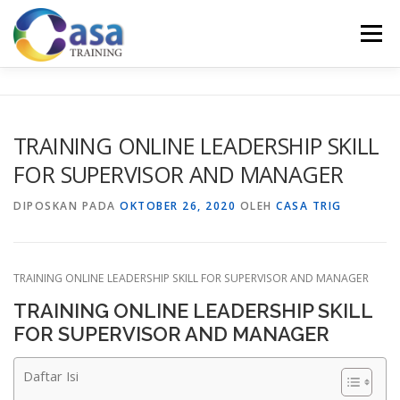
Lompat
ke
Menu
konten
HOME
ABOUT US
TRAINING LIST
GALERI
TRAINING ONLINE LEADERSHIP SKILL
FOR SUPERVISOR AND MANAGER
KONTAK KAMI
SERTIFIKASI
EVALUASI
DIPOSKAN PADA
OKTOBER 26, 2020
OLEH
CASA TRIG
TRAINING ONLINE LEADERSHIP SKILL FOR SUPERVISOR AND MANAGER
TRAINING ONLINE LEADERSHIP SKILL
FOR SUPERVISOR AND MANAGER
Daftar Isi