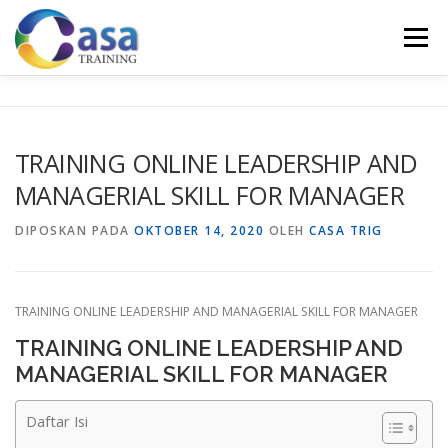
Lompat
ke
Menu
konten
HOME
ABOUT US
TRAINING LIST
GALERI
TRAINING ONLINE LEADERSHIP AND
MANAGERIAL SKILL FOR MANAGER
KONTAK KAMI
SERTIFIKASI
EVALUASI
DIPOSKAN PADA
OKTOBER 14, 2020
OLEH
CASA TRIG
TRAINING ONLINE LEADERSHIP AND MANAGERIAL SKILL FOR MANAGER
TRAINING ONLINE LEADERSHIP AND
MANAGERIAL SKILL FOR MANAGER
Daftar Isi