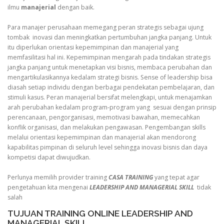
ilmu
manajerial
dengan baik.
Para manajer perusahaan memegang peran strategis sebagai ujung
tombak inovasi dan meningkatkan pertumbuhan jangka panjang. Untuk
itu diperlukan orientasi kepemimpinan dan manajerial yang
memfasilitasi hal ini. Kepemimpinan mengarah pada tindakan strategis
jangka panjang untuk menetapkan visi bisnis, membaca perubahan dan
mengartikulasikannya kedalam strategi bisnis. Sense of leadership bisa
diasah setiap individu dengan berbagai pendekatan pembelajaran, dan
stimuli kasus. Peran manajerial bersifat melengkapi, untuk menajamkan
arah perubahan kedalam program-program yang sesuai dengan prinsip
perencanaan, pengorganisasi, memotivasi bawahan, memecahkan
konflik organisasi, dan melakukan pengawasan. Pengembangan skills
melalui orientasi kepemimpinan dan manajerial akan mendorong
kapabilitas pimpinan di seluruh level sehingga inovasi bisnis dan daya
kompetisi dapat diwujudkan.
Perlunya memilih provider training
CASA TRAINING
yang tepat agar
pengetahuan kita mengenai
LEADERSHIP AND MANAGERIAL SKILL
tidak
salah
TUJUAN TRAINING ONLINE LEADERSHIP AND
MANAGERIAL SKILL