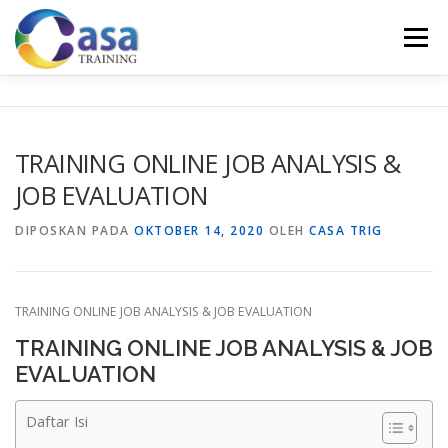
Lompat
ke
Menu
konten
HOME
ABOUT US
TRAINING LIST
GALERI
TRAINING ONLINE JOB ANALYSIS &
JOB EVALUATION
KONTAK KAMI
SERTIFIKASI
EVALUASI
DIPOSKAN PADA
OKTOBER 14, 2020
OLEH
CASA TRIG
TRAINING ONLINE JOB ANALYSIS & JOB EVALUATION
TRAINING ONLINE JOB ANALYSIS & JOB
EVALUATION
Daftar Isi