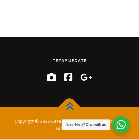
TETAP UPDATE
Copyright © 2026 Casa Training
–
OnePress
tema oleh
Need Help?
Chat with us
FameThemes