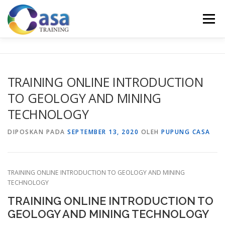
Lompat
ke
Menu
konten
HOME
ABOUT US
TRAINING LIST
GALERI
TRAINING ONLINE INTRODUCTION
TO GEOLOGY AND MINING
KONTAK KAMI
SERTIFIKASI
EVALUASI
TECHNOLOGY
DIPOSKAN PADA
SEPTEMBER 13, 2020
OLEH
PUPUNG CASA
TRAINING ONLINE INTRODUCTION TO GEOLOGY AND MINING
TECHNOLOGY
TRAINING ONLINE INTRODUCTION TO
GEOLOGY AND MINING TECHNOLOGY