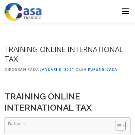
Lompat
ke
Menu
konten
HOME
ABOUT US
TRAINING LIST
GALERI
TRAINING ONLINE INTERNATIONAL
TAX
KONTAK KAMI
SERTIFIKASI
EVALUASI
DIPOSKAN PADA
JANUARI 8, 2021
OLEH
PUPUNG CASA
TRAINING ONLINE
INTERNATIONAL TAX
Daftar Isi