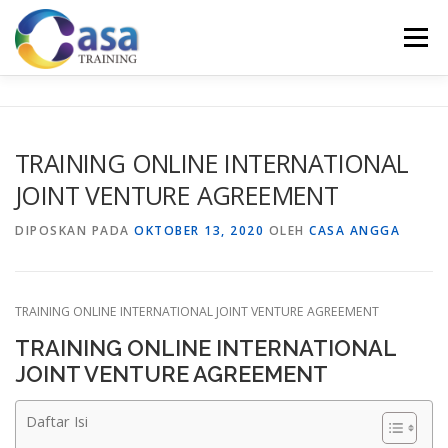
Lompat
ke
Menu
konten
HOME
ABOUT US
TRAINING LIST
GALERI
TRAINING ONLINE INTERNATIONAL
JOINT VENTURE AGREEMENT
KONTAK KAMI
SERTIFIKASI
EVALUASI
DIPOSKAN PADA
OKTOBER 13, 2020
OLEH
CASA ANGGA
TRAINING ONLINE INTERNATIONAL JOINT VENTURE AGREEMENT
TRAINING ONLINE INTERNATIONAL
JOINT VENTURE AGREEMENT
Daftar Isi