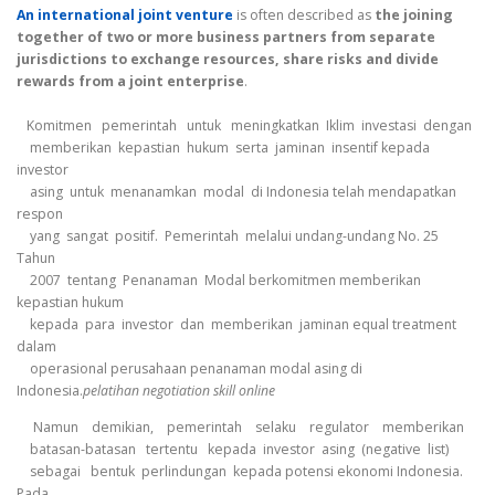
An international joint venture
is often described as
the joining
together of two or more business partners from separate
jurisdictions to exchange resources, share risks and divide
rewards from a joint enterprise
.
Komitmen pemerintah untuk meningkatkan Iklim investasi dengan
memberikan kepastian hukum serta jaminan insentif kepada
investor
asing untuk menanamkan modal di Indonesia telah mendapatkan
respon
yang sangat positif. Pemerintah melalui undang-undang No. 25
Tahun
2007 tentang Penanaman Modal berkomitmen memberikan
kepastian hukum
kepada para investor dan memberikan jaminan equal treatment
dalam
operasional perusahaan penanaman modal asing di
Indonesia.
pelatihan negotiation skill online
Namun demikian, pemerintah selaku regulator memberikan
batasan-batasan tertentu kepada investor asing (negative list)
sebagai bentuk perlindungan kepada potensi ekonomi Indonesia.
Pada