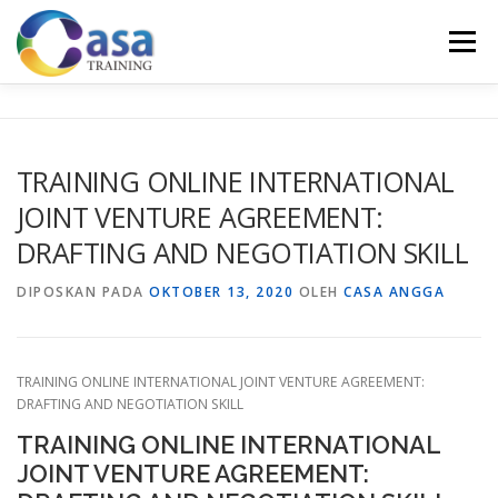
Lompat
ke
Menu
konten
HOME
ABOUT US
TRAINING LIST
GALERI
TRAINING ONLINE INTERNATIONAL
JOINT VENTURE AGREEMENT:
KONTAK KAMI
SERTIFIKASI
EVALUASI
DRAFTING AND NEGOTIATION SKILL
DIPOSKAN PADA
OKTOBER 13, 2020
OLEH
CASA ANGGA
TRAINING ONLINE INTERNATIONAL JOINT VENTURE AGREEMENT:
DRAFTING AND NEGOTIATION SKILL
TRAINING ONLINE INTERNATIONAL
JOINT VENTURE AGREEMENT: