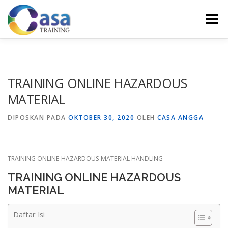
Lompat
ke
Menu
konten
HOME
ABOUT US
TRAINING LIST
GALERI
TRAINING ONLINE HAZARDOUS
MATERIAL
KONTAK KAMI
SERTIFIKASI
EVALUASI
DIPOSKAN PADA
OKTOBER 30, 2020
OLEH
CASA ANGGA
TRAINING ONLINE HAZARDOUS MATERIAL HANDLING
TRAINING ONLINE HAZARDOUS
MATERIAL
Daftar Isi