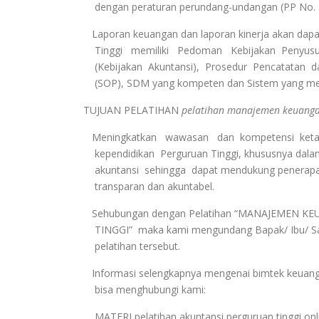
dengan peraturan perundang-undangan (PP No. 2
Laporan keuangan dan laporan kinerja akan dapat
Tinggi memiliki Pedoman Kebijakan Penyusu
(Kebijakan Akuntansi), Prosedur Pencatatan d
(SOP), SDM yang kompeten dan Sistem yang me
TUJUAN PELATIHAN
pelatihan manajemen keuanga
Meningkatkan wawasan dan kompetensi ketata
kependidikan Perguruan Tinggi, khususnya dal
akuntansi sehingga dapat mendukung penerap
transparan dan akuntabel.
Sehubungan dengan Pelatihan “MANAJEMEN 
TINGGI” maka kami mengundang Bapak/ Ibu/ Saud
pelatihan tersebut.
Informasi selengkapnya mengenai bimtek keuanga
bisa menghubungi kami:
MATERI
pelatihan akuntansi perguruan tinggi onl