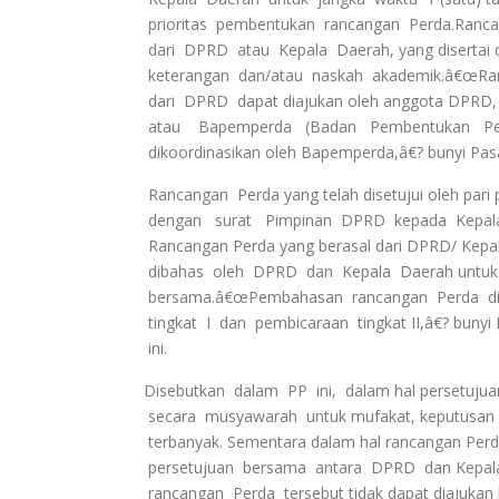
prioritas pembentukan rancangan Perda.Rancan
dari DPRD atau Kepala Daerah, yang disertai d
keterangan dan/atau naskah akademik.â€œRanc
dari DPRD dapat diajukan oleh anggota DPRD, k
atau Bapemperda (Badan Pembentukan Per
dikoordinasikan oleh Bapemperda,â€? bunyi Pasal 
Rancangan Perda yang telah disetujui oleh pari
dengan surat Pimpinan DPRD kepada Kepala 
Rancangan Perda yang berasal dari DPRD/ Kepala
dibahas oleh DPRD dan Kepala Daerah untuk 
bersama.â€œPembahasan rancangan Perda dila
tingkat I dan pembicaraan tingkat II,â€? bunyi P
ini.
Disebutkan dalam PP ini, dalam hal persetujuan 
secara musyawarah untuk mufakat, keputusan d
terbanyak. Sementara dalam hal rancangan Perda
persetujuan bersama antara DPRD dan Kepala D
rancangan Perda tersebut tidak dapat diajukan 