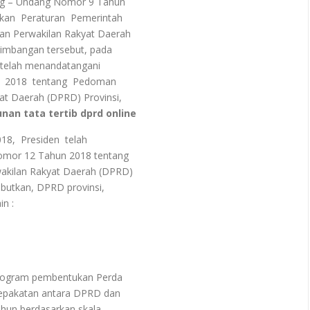
ng – Undang Nomor 9 Tahun
an Peraturan Pemerintah
n Perwakilan Rakyat Daerah
imbangan tersebut, pada
telah menandatangani
 2018 tentang Pedoman
t Daerah (DPRD) Provinsi,
an tata tertib dprd online
18, Presiden telah
mor 12 Tahun 2018 tentang
ilan Rakyat Daerah (DPRD)
butkan, DPRD provinsi,
n :
ogram pembentukan Perda
epakatan antara DPRD dan
un berdasarkan skala