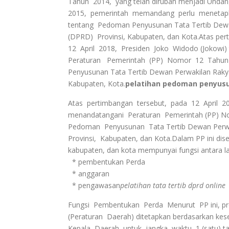
Tahun 2014, yang telah dirubah menjadi Unda
2015, pemerintah memandang perlu menetapk
tentang Pedoman Penyusunan Tata Tertib Dewa
(DPRD) Provinsi, Kabupaten, dan Kota.Atas pert
12 April 2018, Presiden Joko Widodo (Jokowi) 
Peraturan Pemerintah (PP) Nomor 12 Tahun
Penyusunan Tata Tertib Dewan Perwakilan Rakya
Kabupaten, Kota.
pelatihan pedoman penyusun
Atas pertimbangan tersebut, pada 12 April 20
menandatangani Peraturan Pemerintah (PP) No
Pedoman Penyusunan Tata Tertib Dewan Perwak
Provinsi, Kabupaten, dan Kota.Dalam PP ini dise
kabupaten, dan kota mempunyai fungsi antara lai
* pembentukan Perda
* anggaran
* pengawasan
pelatihan tata tertib dprd online
Fungsi Pembentukan Perda Menurut PP ini, pr
(Peraturan Daerah) ditetapkan berdasarkan kes
Kepala Daerah untuk jangka waktu 1 (satu) tah