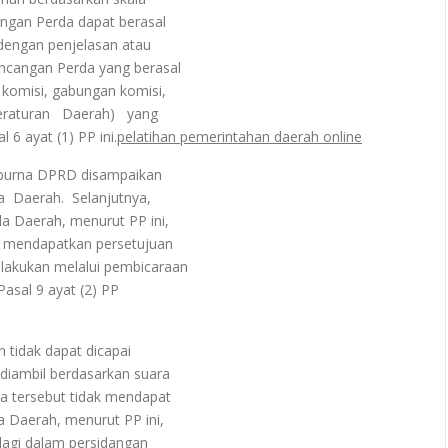
gan Perda dapat berasal
engan penjelasan atau
angan Perda yang berasal
omisi, gabungan komisi,
aturan Daerah) yang
6 ayat (1) PP ini.
pelatihan pemerintahan daerah online
 purna DPRD disampaikan
Daerah. Selanjutnya,
 Daerah, menurut PP ini,
mendapatkan persetujuan
kukan melalui pembicaraan
asal 9 ayat (2) PP
tidak dapat dicapai
iambil berdasarkan suara
 tersebut tidak mendapat
aerah, menurut PP ini,
lagi dalam persidangan