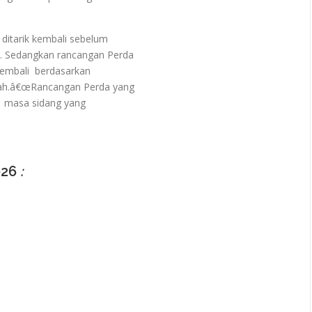
ditarik kembali sebelum
 Sedangkan rancangan Perda
mbali berdasarkan
h.â€œRancangan Perda yang
a masa sidang yang
026
: