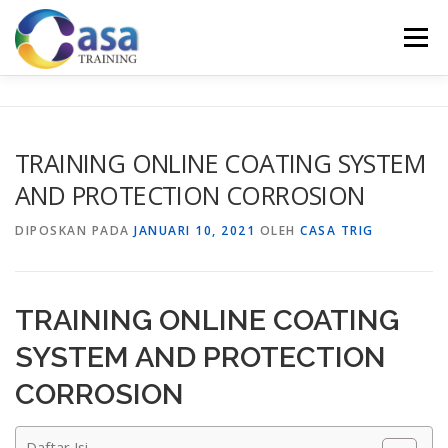
Lompat
ke
Menu
konten
HOME
ABOUT US
TRAINING LIST
GALERI
TRAINING ONLINE COATING SYSTEM
AND PROTECTION CORROSION
KONTAK KAMI
SERTIFIKASI
EVALUASI
DIPOSKAN PADA
JANUARI 10, 2021
OLEH
CASA TRIG
TRAINING ONLINE COATING
SYSTEM AND PROTECTION
CORROSION
Daftar Isi