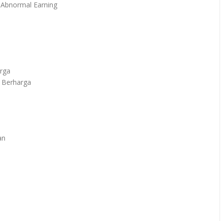
d Abnormal Earning
)
arga
t Berharga
an