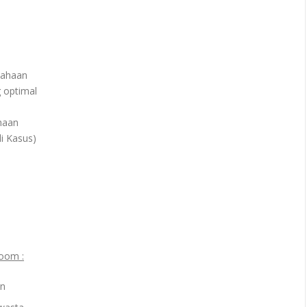
sahaan
 optimal
haan
i Kasus)
oom :
an