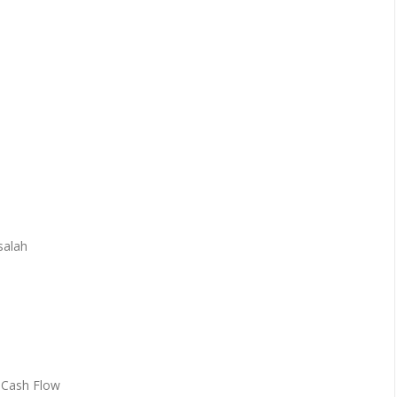
salah
d Cash Flow