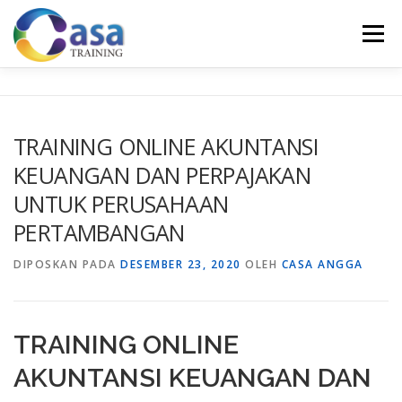
Lompat
ke
Menu
konten
HOME
ABOUT US
TRAINING LIST
GALERI
TRAINING ONLINE AKUNTANSI
KEUANGAN DAN PERPAJAKAN
KONTAK KAMI
SERTIFIKASI
EVALUASI
UNTUK PERUSAHAAN
PERTAMBANGAN
DIPOSKAN PADA
DESEMBER 23, 2020
OLEH
CASA ANGGA
TRAINING ONLINE
AKUNTANSI KEUANGAN DAN