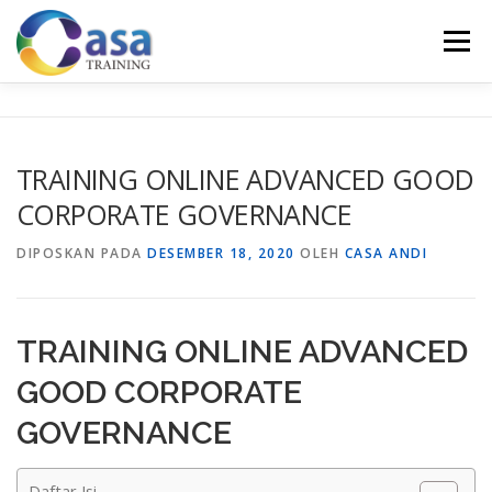
Lompat
ke
Menu
konten
HOME
ABOUT US
TRAINING LIST
GALERI
TRAINING ONLINE ADVANCED GOOD
CORPORATE GOVERNANCE
KONTAK KAMI
SERTIFIKASI
EVALUASI
DIPOSKAN PADA
DESEMBER 18, 2020
OLEH
CASA ANDI
TRAINING ONLINE ADVANCED
GOOD CORPORATE
GOVERNANCE
Daftar Isi