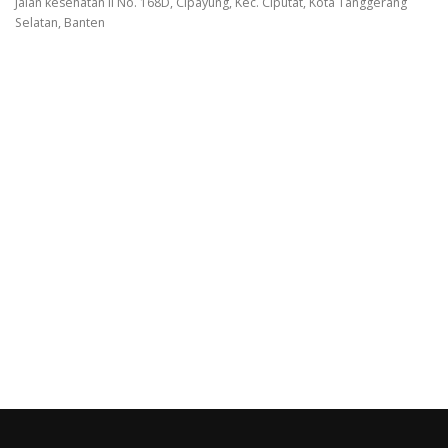
Jalan kesehatan II No. 168D, Cipayung, Kec. Ciputat, Kota Tanggerang
Selatan, Banten