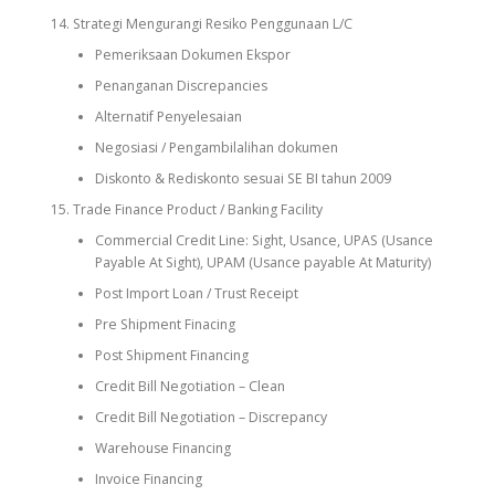
Strategi Mengurangi Resiko Penggunaan L/C
Pemeriksaan Dokumen Ekspor
Penanganan Discrepancies
Alternatif Penyelesaian
Negosiasi / Pengambilalihan dokumen
Diskonto & Rediskonto sesuai SE BI tahun 2009
Trade Finance Product / Banking Facility
Commercial Credit Line: Sight, Usance, UPAS (Usance
Payable At Sight), UPAM (Usance payable At Maturity)
Post Import Loan / Trust Receipt
Pre Shipment Finacing
Post Shipment Financing
Credit Bill Negotiation – Clean
Credit Bill Negotiation – Discrepancy
Warehouse Financing
Invoice Financing