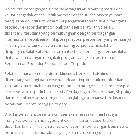
Dalam era perdagangan global sekarang ini arus barang masuk dan
keluar sangatlah cepat. Untuk memperlancar urusan bisnisnya, para
pengusaha dituntut untuk memiliki pengetahuan yang cukup mengenai
prosedur ekspor dan impor, baik dari segi peraturan yg selalu
diperbarui terutama yang berhubungnan dengan perdagangan
internasional,kepabeanan, shipping maupun perbankan, yang semuanya
ini saling berkaitan dan selama ini sering terjadi permasalahan
dilapangan. Salah satu kunci /cara untuk bisa memanage permasalahan
diatas adalah dengan mengikuti program yang kami beri tema: ”
Pemahaman Prosedur Ekspor –Impor Terpadu”.
Pelatihan management exim ini khusus diberikan, didisain dan
dikembangkan bagi para eksekutif ekspor impor untuk memberikan
keterampilan pemahaman yang mendalam mengenai prosedur ekspor
impor secara terpadu baik dari sisi Perdagangan, Kepabeanan, Shipping
dan Perbankan disertai dengan latihan (lab) yg semuanya berdasarkan
peraturan – peraturan yg up to date.
Di akhir pelatihan, peserta akan semakin merasakan manfaatnya
mengikuti pelatihan management exim ini, karena peserta akan
diberikan latihan – latihan transaksi ekspor – impor dengan benar serta
permasalahan – permasalahan yang selama ini sering dialami