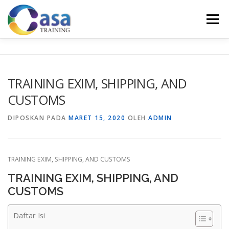
Lompat
ke
Menu
konten
HOME
ABOUT US
TRAINING LIST
GALERI
TRAINING EXIM, SHIPPING, AND
CUSTOMS
KONTAK KAMI
SERTIFIKASI
EVALUASI
DIPOSKAN PADA
MARET 15, 2020
OLEH
ADMIN
TRAINING EXIM, SHIPPING, AND CUSTOMS
TRAINING EXIM, SHIPPING, AND
CUSTOMS
Daftar Isi