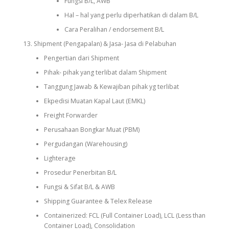
Fungsi B/L, AWB
Hal – hal yang perlu diperhatikan di dalam B/L
Cara Peralihan / endorsement B/L
Shipment (Pengapalan) & Jasa- Jasa di Pelabuhan
Pengertian dari Shipment
Pihak- pihak yang terlibat dalam Shipment
Tanggung Jawab & Kewajiban pihak yg terlibat
Ekpedisi Muatan Kapal Laut (EMKL)
Freight Forwarder
Perusahaan Bongkar Muat (PBM)
Pergudangan (Warehousing)
Lighterage
Prosedur Penerbitan B/L
Fungsi & Sifat B/L & AWB
Shipping Guarantee & Telex Release
Containerized: FCL (Full Container Load), LCL (Less than
Container Load), Consolidation