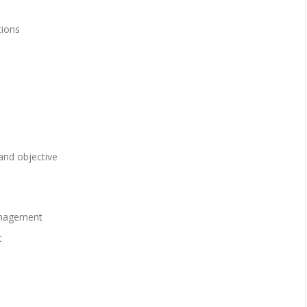
tions
and objective
anagement
t