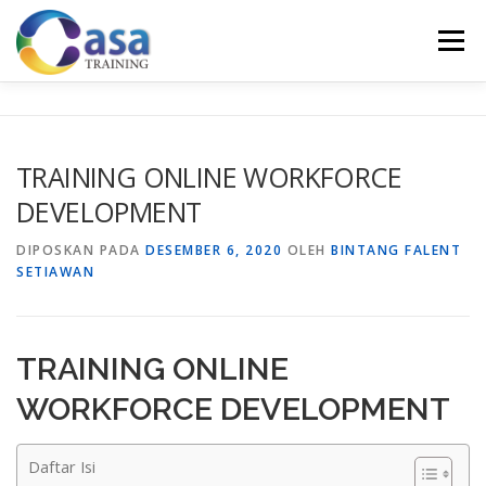
Lompat
ke
Menu
konten
HOME
ABOUT US
TRAINING LIST
GALERI
TRAINING ONLINE WORKFORCE
DEVELOPMENT
KONTAK KAMI
SERTIFIKASI
EVALUASI
DIPOSKAN PADA
DESEMBER 6, 2020
OLEH
BINTANG FALENT
SETIAWAN
TRAINING ONLINE
WORKFORCE DEVELOPMENT
Daftar Isi