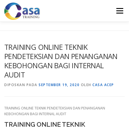
Lompat
ke
Menu
konten
HOME
ABOUT US
TRAINING LIST
GALERI
TRAINING ONLINE TEKNIK
PENDETEKSIAN DAN PENANGANAN
KONTAK KAMI
SERTIFIKASI
EVALUASI
KEBOHONGAN BAGI INTERNAL
AUDIT
DIPOSKAN PADA
SEPTEMBER 19, 2020
OLEH
CASA ACEP
TRAINING ONLINE TEKNIK PENDETEKSIAN DAN PENANGANAN
KEBOHONGAN BAGI INTERNAL AUDIT
TRAINING ONLINE TEKNIK