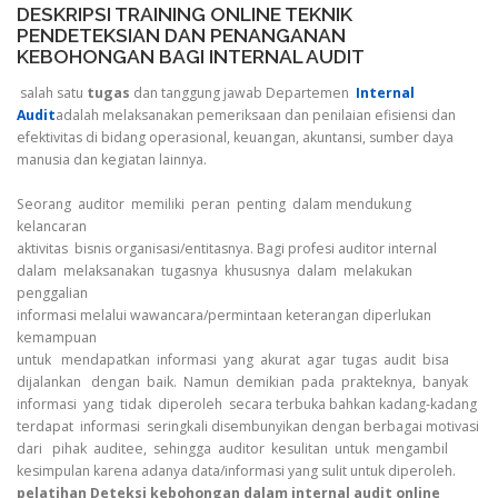
DESKRIPSI TRAINING ONLINE TEKNIK
PENDETEKSIAN DAN PENANGANAN
KEBOHONGAN BAGI INTERNAL AUDIT
salah satu
tugas
dan tanggung jawab Departemen
Internal
Audit
adalah melaksanakan pemeriksaan dan penilaian efisiensi dan
efektivitas di bidang operasional, keuangan, akuntansi, sumber daya
manusia dan kegiatan lainnya.
Seorang auditor memiliki peran penting dalam mendukung
kelancaran
aktivitas bisnis organisasi/entitasnya. Bagi profesi auditor internal
dalam melaksanakan tugasnya khususnya dalam melakukan
penggalian
informasi melalui wawancara/permintaan keterangan diperlukan
kemampuan
untuk mendapatkan informasi yang akurat agar tugas audit bisa
dijalankan dengan baik. Namun demikian pada prakteknya, banyak
informasi yang tidak diperoleh secara terbuka bahkan kadang-kadang
terdapat informasi seringkali disembunyikan dengan berbagai motivasi
dari pihak auditee, sehingga auditor kesulitan untuk mengambil
kesimpulan karena adanya data/informasi yang sulit untuk diperoleh.
pelatihan Deteksi kebohongan dalam internal audit online