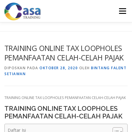
Lompat
ke
Menu
konten
HOME
ABOUT US
TRAINING LIST
GALERI
TRAINING ONLINE TAX LOOPHOLES
PEMANFAATAN CELAH-CELAH PAJAK
KONTAK KAMI
SERTIFIKASI
EVALUASI
DIPOSKAN PADA
OKTOBER 28, 2020
OLEH
BINTANG FALENT
SETIAWAN
TRAINING ONLINE TAX LOOPHOLES PEMANFAATAN CELAH-CELAH PAJAK
TRAINING ONLINE TAX LOOPHOLES
PEMANFAATAN CELAH-CELAH PAJAK
Daftar Isi