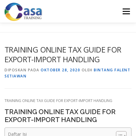
Lompat
ke
Menu
konten
HOME
ABOUT US
TRAINING LIST
GALERI
TRAINING ONLINE TAX GUIDE FOR
EXPORT-IMPORT HANDLING
KONTAK KAMI
SERTIFIKASI
EVALUASI
DIPOSKAN PADA
OKTOBER 28, 2020
OLEH
BINTANG FALENT
SETIAWAN
TRAINING ONLINE TAX GUIDE FOR EXPORT-IMPORT HANDLING
TRAINING ONLINE TAX GUIDE FOR
EXPORT-IMPORT HANDLING
Daftar Isi