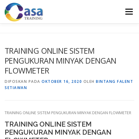
Lompat
ke
Menu
konten
HOME
ABOUT US
TRAINING LIST
GALERI
TRAINING ONLINE SISTEM
PENGUKURAN MINYAK DENGAN
KONTAK KAMI
SERTIFIKASI
EVALUASI
FLOWMETER
DIPOSKAN PADA
OKTOBER 16, 2020
OLEH
BINTANG FALENT
SETIAWAN
TRAINING ONLINE SISTEM PENGUKURAN MINYAK DENGAN FLOWMETER
TRAINING ONLINE SISTEM
PENGUKURAN MINYAK DENGAN