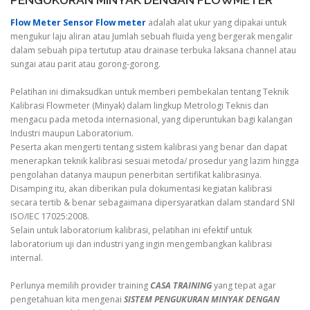
PENGUKURAN MINYAK DENGAN FLOWMETER
Flow Meter Sensor Flow meter
adalah alat ukur yang dipakai untuk
mengukur laju aliran atau Jumlah sebuah fluida yeng bergerak mengalir
dalam sebuah pipa tertutup atau drainase terbuka laksana channel atau
sungai atau parit atau gorong-gorong.
Pelatihan ini dimaksudkan untuk memberi pembekalan tentang Teknik
Kalibrasi Flowmeter (Minyak) dalam lingkup Metrologi Teknis dan
mengacu pada metoda internasional, yang diperuntukan bagi kalangan
Industri maupun Laboratorium.
Peserta akan mengerti tentang sistem kalibrasi yang benar dan dapat
menerapkan teknik kalibrasi sesuai metoda/ prosedur yang lazim hingga
pengolahan datanya maupun penerbitan sertifikat kalibrasinya.
Disamping itu, akan diberikan pula dokumentasi kegiatan kalibrasi
secara tertib & benar sebagaimana dipersyaratkan dalam standard SNI
ISO/IEC 17025:2008.
Selain untuk laboratorium kalibrasi, pelatihan ini efektif untuk
laboratorium uji dan industri yang ingin mengembangkan kalibrasi
internal.
Perlunya memilih provider training
CASA TRAINING
yang tepat agar
pengetahuan kita mengenai
SISTEM PENGUKURAN MINYAK DENGAN