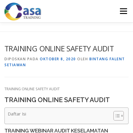
Lompat
ke
Menu
konten
HOME
ABOUT US
TRAINING LIST
GALERI
TRAINING ONLINE SAFETY AUDIT
KONTAK KAMI
SERTIFIKASI
EVALUASI
DIPOSKAN PADA
OKTOBER 8, 2020
OLEH
BINTANG FALENT
SETIAWAN
TRAINING ONLINE SAFETY AUDIT
TRAINING ONLINE SAFETY AUDIT
Daftar Isi
TRAINING WEBINAR AUDIT KESELAMATAN