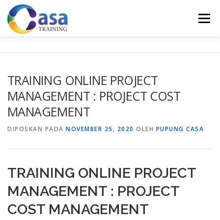
Lompat
ke
Menu
konten
HOME
ABOUT US
TRAINING LIST
GALERI
TRAINING ONLINE PROJECT
MANAGEMENT : PROJECT COST
KONTAK KAMI
SERTIFIKASI
EVALUASI
MANAGEMENT
DIPOSKAN PADA
NOVEMBER 25, 2020
OLEH
PUPUNG CASA
TRAINING ONLINE PROJECT
MANAGEMENT : PROJECT
COST MANAGEMENT