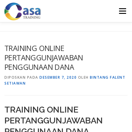
Lompat
ke
Menu
konten
HOME
ABOUT US
TRAINING LIST
GALERI
TRAINING ONLINE
PERTANGGUNJAWABAN
KONTAK KAMI
SERTIFIKASI
EVALUASI
PENGGUNAAN DANA
DIPOSKAN PADA
DESEMBER 7, 2020
OLEH
BINTANG FALENT
SETIAWAN
TRAINING ONLINE
PERTANGGUNJAWABAN
PENGGUNAAN DANA