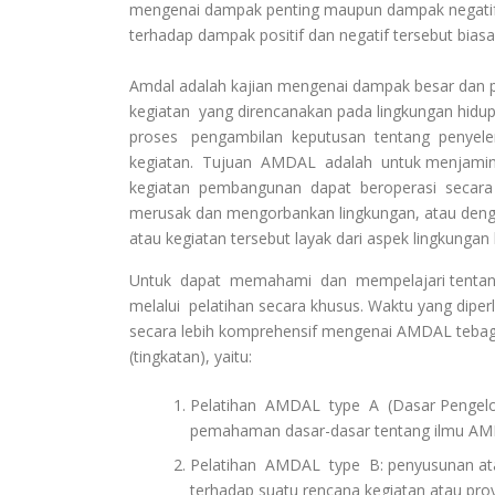
mengenai dampak penting maupun dampak negatif ak
terhadap dampak positif dan negatif tersebut bi
Amdal adalah kajian mengenai dampak besar dan p
kegiatan yang direncanakan pada lingkungan hidup
proses pengambilan keputusan tentang penyel
kegiatan. Tujuan AMDAL adalah untuk menjamin 
kegiatan pembangunan dapat beroperasi secara 
merusak dan mengorbankan lingkungan, atau denga
atau kegiatan tersebut layak dari aspek lingkungan 
Untuk dapat memahami dan mempelajari tentan
melalui pelatihan secara khusus. Waktu yang dip
secara lebih komprehensif mengenai AMDAL tebag
(tingkatan), yaitu:
Pelatihan AMDAL type A (Dasar Pengelol
pemahaman dasar-dasar tentang ilmu AMDA
Pelatihan AMDAL type B: penyusunan at
terhadap suatu rencana kegiatan atau proye