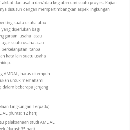
ibat dari usaha dan/atau kegiatan dari suatu proyek, Kajian
asanya disusun dengan mempertimbangkan aspek lingkungan
enting suatu usaha atau
 yang diperlukan bagi
enggaraan usaha atau
agar suatu usaha atau
berkelanjutan tanpa
n kata lain suatu usaha
hidup.
g AMDAL, harus ditempuh
erlukan untuk memahami
i dalam beberapa jenjang
aan Lingkungan Terpadu):
L (durasi: 12 hari)
au pelaksanaan studi AMDAL
k (durasi: 35 hari)