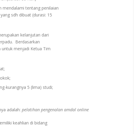
mendalami tentang penilaian
g sdh dibuat (durasi: 15
rupakan kelanjutan dari
erpadu. Berdasarkan
untuk menjadi Ketua Tim
at;
pokok;
kurangnya 5 (lima) studi;
ya adalah:
pelatihan pengenalan amdal online
liki keahlian di bidang