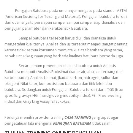
Pengujian Batubara pada umumnya mengacu pada standar ASTM
(American Socienty for Testing and Material). Pengujian batubara terdiri
dari dua hal yaitu persiapan sampel sampai sampel siap dianalisis dan
pengujian parameter dari karakteristik Batubara.
Sampel batubara tersebut harus diuji dan dianalisa untuk
mengetahui kualitasnya. Analisa dan uji tersebut menjadi sangat penting
karena tidak semua konsumen meminta kualitas batubara yang sama,
sebab untuk kegunaan yang berbeda kualitas batubara berbeda juga.
Secara umum penentuan kualitas batubara untuk Analisis
Batubara meliputi : Analisis Proksimat (kadar air, abu, zat terbang dan
karbon padat), Analisis Ultimat, (kadar karbon, hidrogen, sulfur dan
oksigen), Nilai kalor, komposisi abu batubara dan titik leleh abu
batubara. Sedangkan untuk Pengujian Batubara terdiri dari : TGS (true
specific gravity), HGI (hardgrove grindability index), FSI (Free swelling
index) dan Gray king Assay (sifat kokas).
Perlunya memilih provider training
CASA TRAINING
yang tepat agar
pengetahuan kita mengenai
PENGUJIAN BATUBARA
tidak salah
TUJUAN TRAINING ONLINE PENGUJIAN