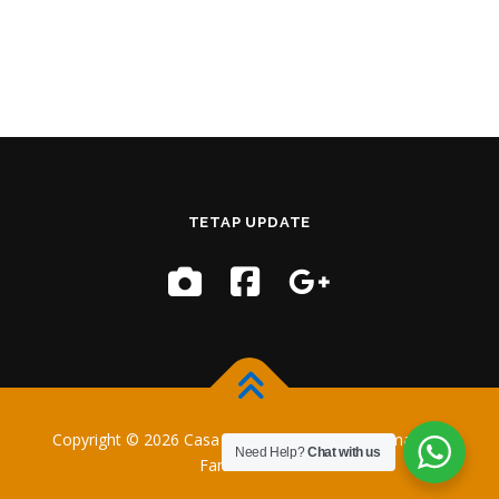
TETAP UPDATE
Copyright © 2026 Casa Training
–
OnePress
tema oleh
Need Help?
Chat with us
FameThemes