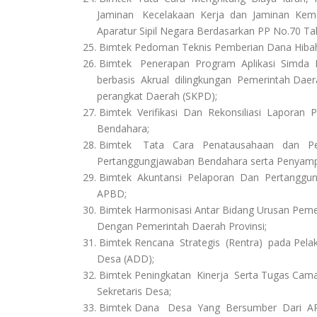
Jaminan Kecelakaan Kerja dan Jaminan Kema
Aparatur Sipil Negara Berdasarkan PP No.70 Ta
25. Bimtek Pedoman Teknis Pemberian Dana Hibah
26. Bimtek Penerapan Program Aplikasi Simda 
berbasis Akrual dilingkungan Pemerintah Daera
perangkat Daerah (SKPD);
27. Bimtek Verifikasi Dan Rekonsiliasi Laporan
Bendahara;
28. Bimtek Tata Cara Penatausahaan dan P
Pertanggungjawaban Bendahara serta Penyamp
29. Bimtek Akuntansi Pelaporan Dan Pertanggu
APBD;
30. Bimtek Harmonisasi Antar Bidang Urusan Pem
Dengan Pemerintah Daerah Provinsi;
31. Bimtek Rencana Strategis (Rentra) pada Pela
Desa (ADD);
32. Bimtek Peningkatan Kinerja Serta Tugas Cam
Sekretaris Desa;
33. Bimtek Dana Desa Yang Bersumber Dari AP