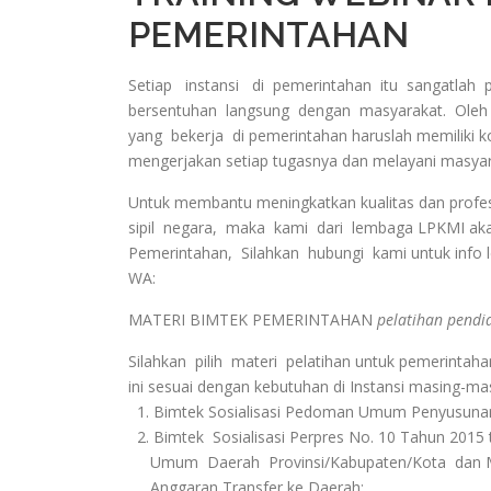
PEMERINTAHAN
Setiap instansi di pemerintahan itu sangatlah p
bersentuhan langsung dengan masyarakat. Oleh 
yang bekerja di pemerintahan haruslah memiliki k
mengerjakan setiap tugasnya dan melayani masya
Untuk membantu meningkatkan kualitas dan profesi
sipil negara, maka kami dari lembaga LPKMI a
Pemerintahan, Silahkan hubungi kami untuk info le
WA:
MATERI BIMTEK PEMERINTAHAN
pelatihan pendi
Silahkan pilih materi pelatihan untuk pemerintah
ini sesuai dengan kebutuhan di Instansi masing-ma
1. Bimtek Sosialisasi Pedoman Umum Penyusuna
2. Bimtek Sosialisasi Perpres No. 10 Tahun 2015 
Umum Daerah Provinsi/Kabupaten/Kota dan M
Anggaran Transfer ke Daerah;