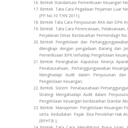
16. Bimtek Standarisasi Pemeriksaan Keuangan Ne
17. Bimtek Tata Cara Pegadaan Pinjaman Luar Ne
(PP No.10 THN 2011);
18. Bimtek Tata Cara Penyusunan RKA dan DPA Ins
19. Bimtek Tata Cara Perencanaan, Pelaksanaan
Perjalanan Dinas Berdasarkan Permendagri No. 
20. Bimtek Pengelolaan dan Pertanggungjawab
dilengkapi dengan pengadaan Barang dan Jasa
Pemeriksaan BPK terhadap Pengelolaan Keuang
21. Bimtek Peningkatan Kapasitas Kinerja Apara
Penatausahaan, Pertanggungjawaban Keuangan 
Menghadapi Audit dalam Penyusunan dan P
Pengelolaan Keuangan;
22. Bimtek Sistem Penatausahaan Pertanggungj
Strategi Mengahadapi Audit dalam Penyusuna
Pengelolaan Keuangan berdasarkan Standar Akut
23. Bimtek Manajemen Pengelolaan Keuangan Paj
serta Kedudukan Pajak Bea Perolehan Hak At
(BPHTB );
24. Bimtek Tata Cara Menghitung Biaya Iuran, 