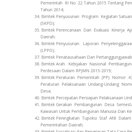
Pemerintah RI No. 22 Tahun 2015 Tentang Peru
Tahun 2014;
34. Bimtek Penyusunan Program Kegiatan Satuan
(SKPD);
35. Bimtek Perencanaan Dan Evaluasi Kinerja A
Daerah;
36. Bimtek Penyusunan Laporan Penyelenggara
(LPPD);
37. Bimtek Penatausahaan Dan Pertanggungjawa
38. Bimtek Arah Kebijakan Nasional Pembang
Perdesaan Dalam RPJMN 2015-2019;
39. Bimtek Peraturan Pemerintah (PP) Nomor 4
Peraturan Pelaksanaan Undang-Undang Nomor
Desa;
40. Bimtek Percepatan Persiapan Pelaksanaan Un
41. Bimtek Gerakan Pembangunan Desa Semesta 
Kawasan Untuk Pembangunan Manusia Dan Ke
42. Bimtek Peningkatan Tupoksi Staf Ahli Dala
Pemerintahan Daerah;
43. Bimtek Sosialisasi dan Penjelasan Tata Cara P