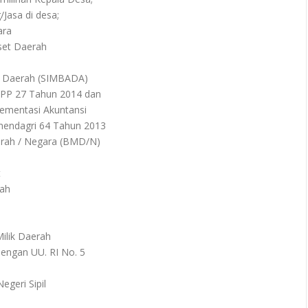
Jasa di desa;
ara
Aset Daerah
t Daerah (SIMBADA)
i PP 27 Tahun 2014 dan
ementasi Akuntansi
endagri 64 Tahun 2013
aerah / Negara (BMD/N)
t
rah
ilik Daerah
engan UU. RI No. 5
egeri Sipil