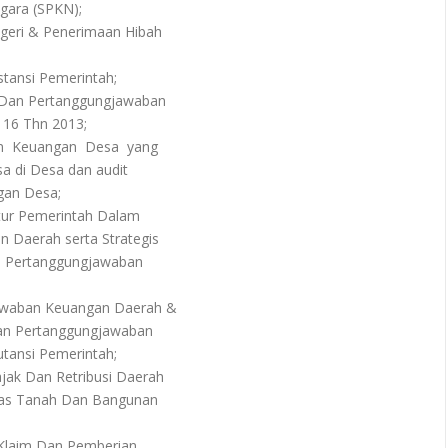
gara (SPKN);
geri & Penerimaan Hibah
tansi Pemerintah;
, Dan Pertanggungjawaban
16 Thn 2013;
an Keuangan Desa yang
 di Desa dan audit
an Desa;
tur Pemerintah Dalam
Daerah serta Strategis
ertanggungjawaban
awaban Keuangan Daerah &
n Pertanggungjawaban
ansi Pemerintah;
ak Dan Retribusi Daerah
as Tanah Dan Bangunan
Klaim Dan Pemberian