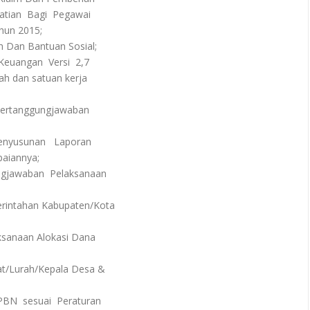
tian Bagi Pegawai
hun 2015;
 Dan Bantuan Sosial;
Keuangan Versi 2,7
h dan satuan kerja
 Pertanggungjawaban
enyusunan Laporan
aiannya;
ngjawaban Pelaksanaan
erintahan Kabupaten/Kota
ksanaan Alokasi Dana
at/Lurah/Kepala Desa &
BN sesuai Peraturan