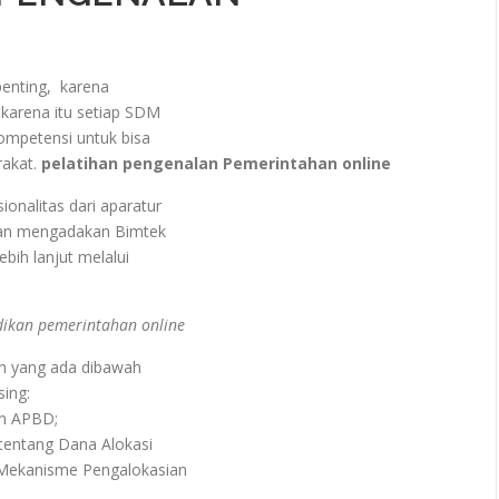
enting, karena
karena itu setiap SDM
ompetensi untuk bisa
rakat.
pelatihan pengenalan Pemerintahan online
onalitas dari aparatur
kan mengadakan Bimtek
bih lanjut melalui
dikan pemerintahan online
an yang ada dibawah
sing:
n APBD;
tentang Dana Alokasi
ekanisme Pengalokasian