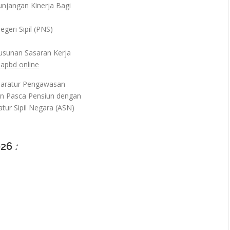
njangan Kinerja Bagi
geri Sipil (PNS)
yusunan Sasaran Kerja
 apbd online
Aparatur Pengawasan
an Pasca Pensiun dengan
r Sipil Negara (ASN)
026
: