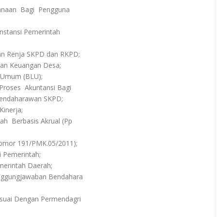
anaan Bagi Pengguna
Instansi Pemerintah
n Renja SKPD dan RKPD;
an Keuangan Desa;
 Umum (BLU);
roses Akuntansi Bagi
endaharawan SKPD;
inerja;
h Berbasis Akrual (Pp
omor 191/PMK.05/2011);
 Pemerintah;
merintah Daerah;
anggungjawaban Bendahara
suai Dengan Permendagri