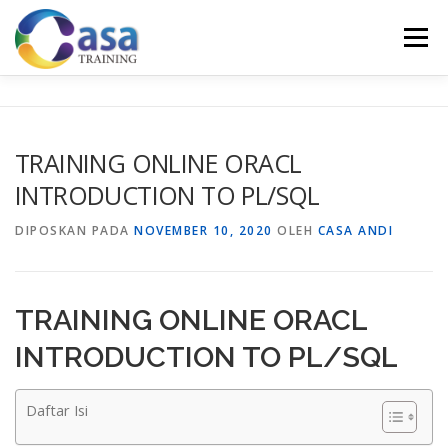
Lompat
ke
Menu
konten
HOME
ABOUT US
TRAINING LIST
GALERI
TRAINING ONLINE ORACL
INTRODUCTION TO PL/SQL
KONTAK KAMI
SERTIFIKASI
EVALUASI
DIPOSKAN PADA
NOVEMBER 10, 2020
OLEH
CASA ANDI
TRAINING ONLINE ORACL
INTRODUCTION TO PL/SQL
Daftar Isi