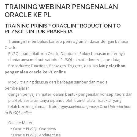
TRAINING WEBINAR PENGENALAN
ORACLE KE PL
TRAINING PRINISP ORACL INTRODUCTION TO
PL/SQL UNTUK PRAKERJA
Training ini membahas konsep pemrograman dasar dengan bahasa
Oracle
PL/SQL pada platform Oracle Database. Pokok bahasan materinya
diantaranya meliputi variabel PL/SQL; struktur kontrol; tipe data;
Procedures; Functions; Packages; Triggers, dan lain-lain.
pelatihan
pengenalan oracle ke PL online
Modul training disusun dari berbagai sumber dan media
pembelajaran
dengan penyajian materi dalam bentuk pengenalan konsep; teori; dan
praktek; serta tentunya dipandu oleh trainer atau instruktur yang
telah berpengalaman di bidangnya.
pelatihan prinisp Oracl Introduction
to PL/SQL online
Outline Materi:
* Oracle PL/SQL Overview
* Oracle PL/SQL Architecture