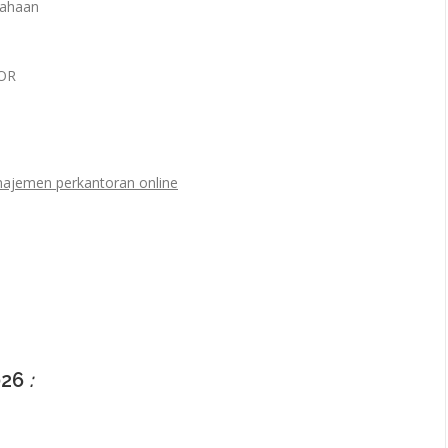
sahaan
OR
najemen perkantoran online
026
: