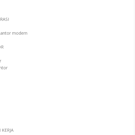
RASI
 kantor modern
OR
r
ntor
 KERJA