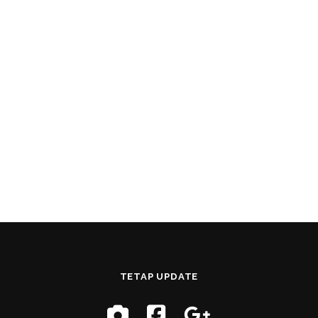
TETAP UPDATE