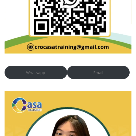
Whatsapp
Email