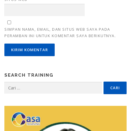
SIMPAN NAMA, EMAIL, DAN SITUS WEB SAYA PADA
PERAMBAN INI UNTUK KOMENTAR SAYA BERIKUTNYA.
SEARCH TRAINING
Cari
untuk: