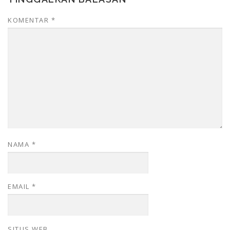
KOMENTAR
*
NAMA
*
EMAIL
*
SITUS WEB