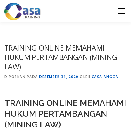
Lompat
ke
Menu
konten
HOME
ABOUT US
TRAINING LIST
GALERI
TRAINING ONLINE MEMAHAMI
HUKUM PERTAMBANGAN (MINING
KONTAK KAMI
SERTIFIKASI
EVALUASI
LAW)
DIPOSKAN PADA
DESEMBER 31, 2020
OLEH
CASA ANGGA
TRAINING ONLINE MEMAHAMI
HUKUM PERTAMBANGAN
(MINING LAW)