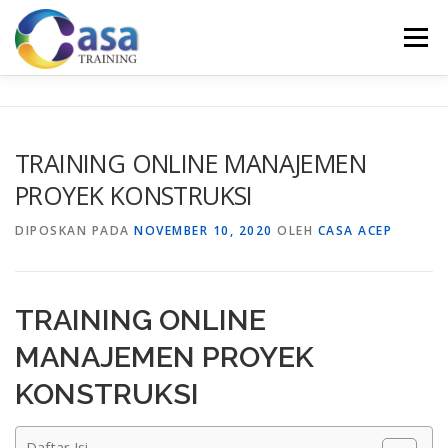
Lompat
ke
Menu
konten
HOME
ABOUT US
TRAINING LIST
GALERI
TRAINING ONLINE MANAJEMEN
PROYEK KONSTRUKSI
KONTAK KAMI
SERTIFIKASI
EVALUASI
DIPOSKAN PADA
NOVEMBER 10, 2020
OLEH
CASA ACEP
TRAINING ONLINE
MANAJEMEN PROYEK
KONSTRUKSI
Daftar Isi