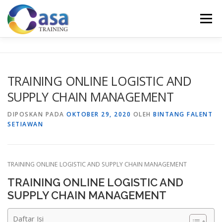
Lompat
ke
Menu
konten
HOME
ABOUT US
TRAINING LIST
GALERI
TRAINING ONLINE LOGISTIC AND
SUPPLY CHAIN MANAGEMENT
KONTAK KAMI
SERTIFIKASI
EVALUASI
DIPOSKAN PADA
OKTOBER 29, 2020
OLEH
BINTANG FALENT
SETIAWAN
TRAINING ONLINE LOGISTIC AND SUPPLY CHAIN MANAGEMENT
TRAINING ONLINE LOGISTIC AND
SUPPLY CHAIN MANAGEMENT
Daftar Isi