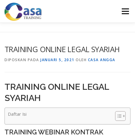
Lompat
ke
Menu
konten
HOME
ABOUT US
TRAINING LIST
GALERI
TRAINING ONLINE LEGAL SYARIAH
KONTAK KAMI
SERTIFIKASI
EVALUASI
DIPOSKAN PADA
JANUARI 5, 2021
OLEH
CASA ANGGA
TRAINING ONLINE LEGAL
SYARIAH
Daftar Isi
TRAINING WEBINAR KONTRAK