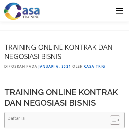
Lompat
ke
Menu
konten
HOME
ABOUT US
TRAINING LIST
GALERI
TRAINING ONLINE KONTRAK DAN
NEGOSIASI BISNIS
KONTAK KAMI
SERTIFIKASI
EVALUASI
DIPOSKAN PADA
JANUARI 6, 2021
OLEH
CASA TRIG
TRAINING ONLINE KONTRAK
DAN NEGOSIASI BISNIS
Daftar Isi