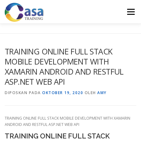
Lompat
ke
Menu
konten
HOME
ABOUT US
TRAINING LIST
GALERI
TRAINING ONLINE FULL STACK
MOBILE DEVELOPMENT WITH
KONTAK KAMI
SERTIFIKASI
EVALUASI
XAMARIN ANDROID AND RESTFUL
ASP.NET WEB API
DIPOSKAN PADA
OKTOBER 19, 2020
OLEH
AMY
TRAINING ONLINE FULL STACK MOBILE DEVELOPMENT WITH XAMARIN
ANDROID AND RESTFUL ASP.NET WEB API
TRAINING ONLINE FULL STACK