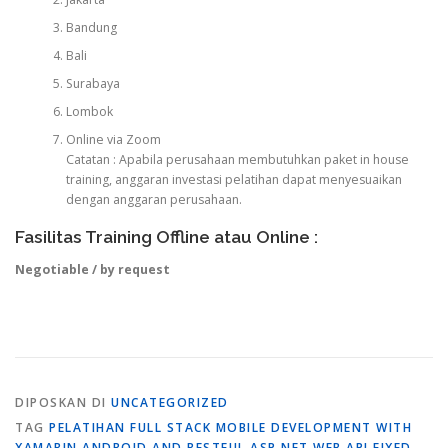
Bandung
Bali
Surabaya
Lombok
Online via Zoom
Catatan : Apabila perusahaan membutuhkan paket in house
training, anggaran investasi pelatihan dapat menyesuaikan
dengan anggaran perusahaan.
Fasilitas Training Offline atau Online :
Negotiable / by request
DIPOSKAN DI
UNCATEGORIZED
TAG
PELATIHAN FULL STACK MOBILE DEVELOPMENT WITH
XAMARIN ANDROID AND RESTFUL ASP.NET WEB API FIXED