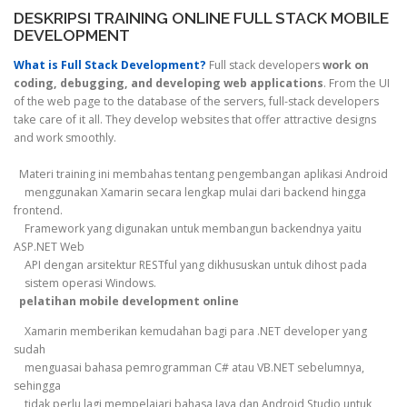
DESKRIPSI TRAINING ONLINE FULL STACK MOBILE
DEVELOPMENT
What is Full Stack Development?
Full stack developers
work on
coding, debugging, and developing web applications
. From the UI
of the web page to the database of the servers, full-stack developers
take care of it all. They develop websites that offer attractive designs
and work smoothly.
Materi training ini membahas tentang pengembangan aplikasi Android
menggunakan Xamarin secara lengkap mulai dari backend hingga
frontend.
Framework yang digunakan untuk membangun backendnya yaitu
ASP.NET Web
API dengan arsitektur RESTful yang dikhususkan untuk dihost pada
sistem operasi Windows.
pelatihan mobile development online
Xamarin memberikan kemudahan bagi para .NET developer yang
sudah
menguasai bahasa pemrogramman C# atau VB.NET sebelumnya,
sehingga
tidak perlu lagi mempelajari bahasa Java dan Android Studio untuk