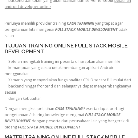
backend dan token yang dikembalikan dari server tersebut.
pelatihan
android developer online
Perlunya memilih provider training
CASA TRAINING
yang tepat agar
pengetahuan kita mengenai
FULL STACK MOBILE DEVELOPMENT
tidak
salah
TUJUAN TRAINING ONLINE FULL STACK MOBILE
DEVELOPMENT
Setelah mengikuti training ini peserta diharapkan akan memiliki
kemampuan yang cukup untuk membangun aplikasi Android
menggunakan
Xamarin yang menyediakan fungsionalitas CRUD secara full mulai dari
backend hingga frontend dan selanjutnya dapat mengembangkannya
sesuai
dengan kebutuhan.
Dengan mengikuti pelatihan
CASA TRAINING
Peserta dapat berbagi
pengetahuan / sharing knowledge mengenai
FULL STACK MOBILE
DEVELOPMENT
dengan peserta dari perusahaan lain yang bergerak di
bidang
FULL STACK MOBILE DEVELOPMENT
MATERI TRAINING ONLINE FULL STACK MOBILE