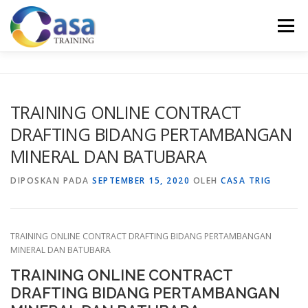
Lompat
ke
Menu
konten
HOME
ABOUT US
TRAINING LIST
GALERI
TRAINING ONLINE CONTRACT
DRAFTING BIDANG PERTAMBANGAN
KONTAK KAMI
SERTIFIKASI
EVALUASI
MINERAL DAN BATUBARA
DIPOSKAN PADA
SEPTEMBER 15, 2020
OLEH
CASA TRIG
TRAINING ONLINE CONTRACT DRAFTING BIDANG PERTAMBANGAN
MINERAL DAN BATUBARA
TRAINING ONLINE CONTRACT
DRAFTING BIDANG PERTAMBANGAN