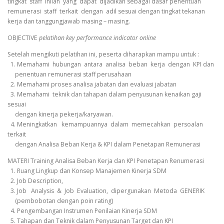
tingkat staff inilah yang dapat dijadikan sebagai dasar penentuan
remunerasi staff terkait dengan adil sesuai dengan tingkat tekanan
kerja dan tanggungjawab masing – masing.
OBJECTIVE
pelatihan key performance indicator online
Setelah mengikuti pelatihan ini, peserta diharapkan mampu untuk :
1. Memahami hubungan antara analisa beban kerja dengan KPI dan
penentuan remunerasi staff perusahaan
2. Memahami proses analisa jabatan dan evaluasi jabatan
3. Memahami teknik dan tahapan dalam penyusunan kenaikan gaji
sesuai
dengan kinerja pekerja/karyawan.
4. Meningkatkan kemampuannya dalam memecahkan persoalan
terkait
dengan Analisa Beban Kerja & KPI dalam Penetapan Remunerasi
MATERI Training Analisa Beban Kerja dan KPI Penetapan Renumerasi
1. Ruang Lingkup dan Konsep Manajemen Kinerja SDM
2. Job Description,
3. Job Analysis & Job Evaluation, dipergunakan Metoda GENERIK
(pembobotan dengan poin rating)
4. Pengembangan Instrumen Penilaian Kinerja SDM
5. Tahapan dan Teknik dalam Penyusunan Target dan KPI