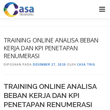
Lompat
ke
Menu
konten
HOME
ABOUT US
TRAINING LIST
GALERI
TRAINING ONLINE ANALISA BEBAN
KERJA DAN KPI PENETAPAN
KONTAK KAMI
SERTIFIKASI
EVALUASI
RENUMERASI
DIPOSKAN PADA
DESEMBER 27, 2020
OLEH
CASA TRIG
TRAINING ONLINE ANALISA
BEBAN KERJA DAN KPI
PENETAPAN RENUMERASI