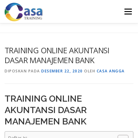
Lompat
ke
Menu
konten
HOME
ABOUT US
TRAINING LIST
GALERI
TRAINING ONLINE AKUNTANSI
DASAR MANAJEMEN BANK
KONTAK KAMI
SERTIFIKASI
EVALUASI
DIPOSKAN PADA
DESEMBER 22, 2020
OLEH
CASA ANGGA
TRAINING ONLINE
AKUNTANSI DASAR
MANAJEMEN BANK
Daftar Isi