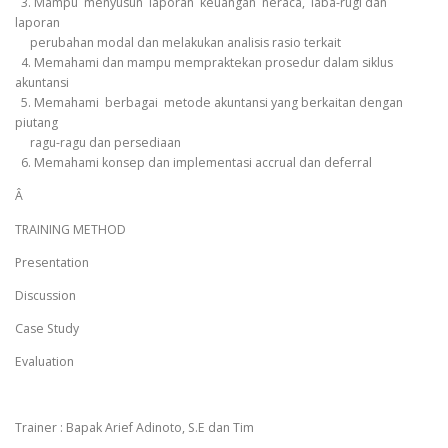
3. Mampu menyusun laporan keuangan neraca, laba-rugi dan
laporan
perubahan modal dan melakukan analisis rasio terkait
4. Memahami dan mampu mempraktekan prosedur dalam siklus
akuntansi
5. Memahami berbagai metode akuntansi yang berkaitan dengan
piutang
ragu-ragu dan persediaan
6. Memahami konsep dan implementasi accrual dan deferral
Â
TRAINING METHOD
Presentation
Discussion
Case Study
Evaluation
Trainer : Bapak Arief Adinoto, S.E dan Tim