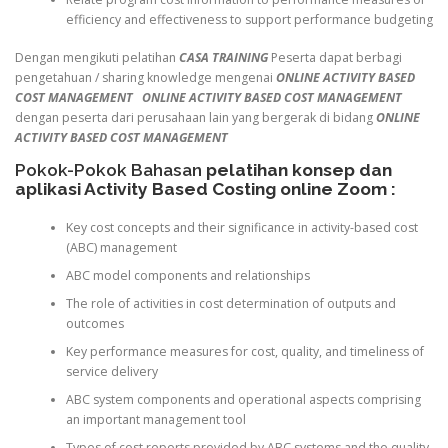
efficiency and effectiveness to support performance budgeting
Dengan mengikuti pelatihan
CASA TRAINING
Peserta dapat berbagi
pengetahuan / sharing knowledge mengenai
ONLINE ACTIVITY BASED
COST MANAGEMENT
ONLINE ACTIVITY BASED COST MANAGEMENT
dengan peserta dari perusahaan lain yang bergerak di bidang
ONLINE
ACTIVITY BASED COST MANAGEMENT
Pokok-Pokok Bahasan
pelatihan konsep dan
aplikasi Activity Based Costing online Zoom
:
Key cost concepts and their significance in activity-based cost
(ABC) management
ABC model components and relationships
The role of activities in cost determination of outputs and
outcomes
Key performance measures for cost, quality, and timeliness of
service delivery
ABC system components and operational aspects comprising
an important management tool
Types of cost reports provided by ABC systems and the quality