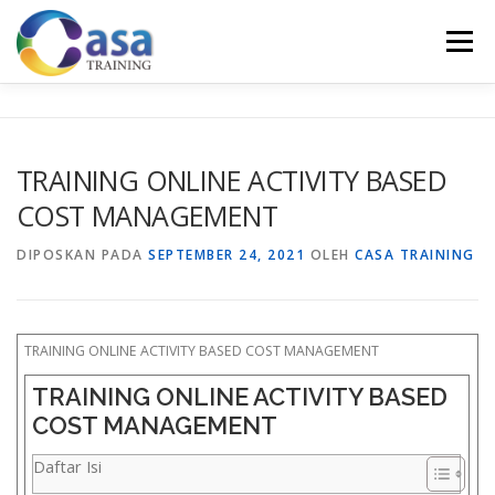
Lompat
ke
Menu
konten
HOME
ABOUT US
TRAINING LIST
GALERI
TRAINING ONLINE ACTIVITY BASED
COST MANAGEMENT
KONTAK KAMI
SERTIFIKASI
EVALUASI
DIPOSKAN PADA
SEPTEMBER 24, 2021
OLEH
CASA TRAINING
TRAINING ONLINE ACTIVITY BASED COST MANAGEMENT
TRAINING ONLINE ACTIVITY BASED
COST MANAGEMENT
Daftar Isi