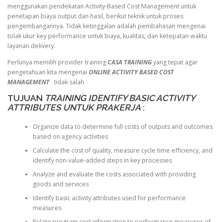
menggunakan pendekatan Activity-Based Cost Management untuk
penetapan biaya output dan hasil, berikut teknik untuk proses
pengembangannya. Tidak ketinggalan adalah pembahasan mengenai
tolak ukur key performance untuk biaya, kualitas, dan ketepatan waktu
layanan delivery.
Perlunya memilih provider training
CASA TRAINING
yang tepat agar
pengetahuan kita mengenai
ONLINE ACTIVITY BASED COST
MANAGEMENT
tidak salah
TUJUAN
TRAINING IDENTIFY BASIC ACTIVITY
ATTRIBUTES UNTUK PRAKERJA
:
Organize data to determine full costs of outputs and outcomes
based on agency activities
Calculate the cost of quality, measure cycle time efficiency, and
identify non-value-added steps in key processes
Analyze and evaluate the costs associated with providing
goods and services
Identify basic activity attributes used for performance
measures
Relate program cost information to performance measures of