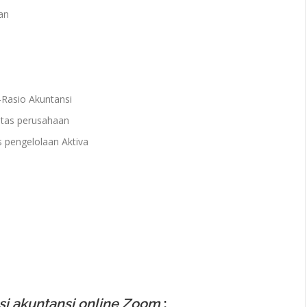
an
-Rasio Akuntansi
litas perusahaan
s pengelolaan Aktiva
si akuntansi online Zoom
: