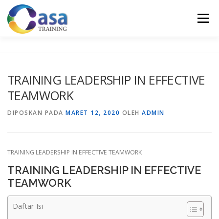
Lompat
ke
Menu
konten
HOME
ABOUT US
TRAINING LIST
GALERI
TRAINING LEADERSHIP IN EFFECTIVE
TEAMWORK
KONTAK KAMI
SERTIFIKASI
EVALUASI
DIPOSKAN PADA
MARET 12, 2020
OLEH
ADMIN
TRAINING LEADERSHIP IN EFFECTIVE TEAMWORK
TRAINING LEADERSHIP IN EFFECTIVE
TEAMWORK
Daftar Isi