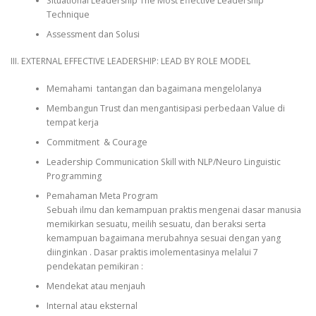
Situational Leadership The Most Effective Leadership
Technique
Assessment dan Solusi
III. EXTERNAL EFFECTIVE LEADERSHIP: LEAD BY ROLE MODEL
Memahami tantangan dan bagaimana mengelolanya
Membangun Trust dan mengantisipasi perbedaan Value di
tempat kerja
Commitment & Courage
Leadership Communication Skill with NLP/Neuro Linguistic
Programming
Pemahaman Meta Program
Sebuah ilmu dan kemampuan praktis mengenai dasar manusia
memikirkan sesuatu, meilih sesuatu, dan beraksi serta
kemampuan bagaimana merubahnya sesuai dengan yang
diinginkan . Dasar praktis imolementasinya melalui 7
pendekatan pemikiran :
Mendekat atau menjauh
Internal atau eksternal