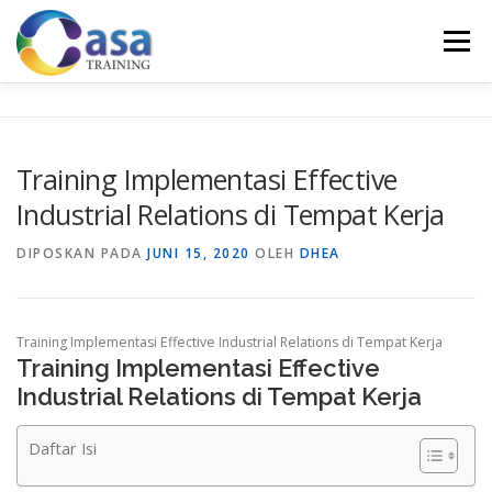
Lompat
ke
Menu
konten
HOME
ABOUT US
TRAINING LIST
GALERI
Training Implementasi Effective
Industrial Relations di Tempat Kerja
KONTAK KAMI
SERTIFIKASI
EVALUASI
DIPOSKAN PADA
JUNI 15, 2020
OLEH
DHEA
Training Implementasi Effective Industrial Relations di Tempat Kerja
Training Implementasi Effective
Industrial Relations di Tempat Kerja
Daftar Isi