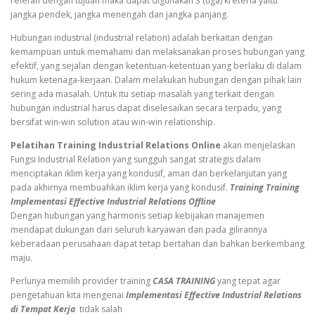
relefan dengan tujuan maka dapat digunakan 3 (tiga) kreteria yaitu
jangka pendek, jangka menengah dan jangka panjang.
Hubungan industrial (industrial relation) adalah berkaitan dengan
kemampuan untuk memahami dan melaksanakan proses hubungan yang
efektif, yang sejalan dengan ketentuan-ketentuan yang berlaku di dalam
hukum ketenaga-kerjaan. Dalam melakukan hubungan dengan pihak lain
sering ada masalah. Untuk itu setiap masalah yang terkait dengan
hubungan industrial harus dapat diselesaikan secara terpadu, yang
bersifat win-win solution atau win-win relationship.
Pelatihan Training Industrial Relations Online
akan menjelaskan
Fungsi Industrial Relation yang sungguh sangat strategis dalam
menciptakan iklim kerja yang kondusif, aman dan berkelanjutan yang
pada akhirnya membuahkan iklim kerja yang kondusif.
Training Training
Implementasi Effective Industrial Relations Offline
Dengan hubungan yang harmonis setiap kebijakan manajemen
mendapat dukungan dari seluruh karyawan dan pada gilirannya
keberadaan perusahaan dapat tetap bertahan dan bahkan berkembang
maju.
Perlunya memilih provider training
CASA TRAINING
yang tepat agar
pengetahuan kita mengenai
Implementasi Effective Industrial Relations
di Tempat Kerja
tidak salah