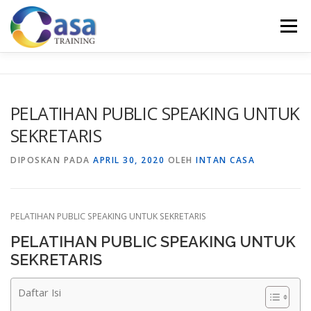
Lompat
ke
Menu
konten
HOME
ABOUT US
TRAINING LIST
GALERI
PELATIHAN PUBLIC SPEAKING UNTUK
SEKRETARIS
KONTAK KAMI
SERTIFIKASI
EVALUASI
DIPOSKAN PADA
APRIL 30, 2020
OLEH
INTAN CASA
PELATIHAN PUBLIC SPEAKING UNTUK SEKRETARIS
PELATIHAN PUBLIC SPEAKING UNTUK
SEKRETARIS
Daftar Isi