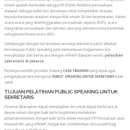
umum apakah bertindak sebagai PR (Public Relation) perusahaan
ataupun sebagai wakil dari atasannya untuk menjelaskan sesuatu
kepada karyawan ataupun masyarakat umum. Di lain kesempatan, dalam
acara-acara yang diselenggarakan perusahaan seperti, RUPS, acara
ulang tahun perusahaan dan lain-lain, seorang sekretaris bisa bertindak
sebagai pembawa acara (MC).
Sehubungan dengan hal tersebut seorang sekretaris perlu dibekali
kemampuan Public Speaking yaitu kemampuan bagaimana cara
menghadapi dan berbicara dengan effektif didepan umum.
pelatihan
sekretaris di jakarta
Perlunya memilih provider training
CASA TRAINING
yang tepat agar
pengetahuan kita mengenai
PUBLIC SPEAKING UNTUK SEKRETARIS
tidak
salah
TUJUAN PELATIHAN PUBLIC SPEAKING UNTUK
SEKRETARIS
Peserta diharapkan dapat menyiapkan diri untuk dapat berbicara di
depan umum dengan baik serta bagaimana melakukan
pidato/presentasi dengan baik serta teknik menjadi PR Perusahaan atau
menjadi MC yang effektif, hangat dan memberikan citra positif bagi
perusahaan.
pelatihan mc