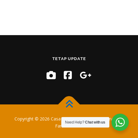
TETAP UPDATE
Copyright © 2026 Casa Training
–
OnePress
tema oleh
Need Help?
Chat with us
FameThemes